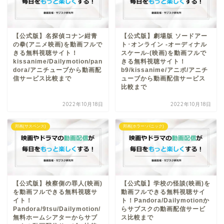
【公式版】名探偵コナン紺青
【公式版】劇場版 ソードアー
の拳(アニメ映画)を動画フルで
ト･オンライン -オーディナル
きる無料視聴サイト！
スケール-(映画)を動画フルで
kissanime/Dailymotion/pan
きる無料視聴サイト！
dora/アニチューブから動画配
b9/kissanime/アニポ/アニチ
信サービス比較まで
ューブから動画配信サービス
比較まで
2022年10月18日
2022年10月18日
邦画(サスペンス)
邦画(ホラー･パニック)
【公式版】検察側の罪人(映画)
【公式版】学校の怪談(映画)を
を動画フルできる無料視聴サ
動画フルできる無料視聴サイ
イト！
ト！Pandora/Dailymotionか
Pandora/9tsu/Dailymotion/
らサブスクの動画配信サービ
無料ホームシアターからサブ
ス比較まで