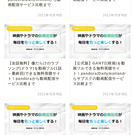
画配信サービス比較まで
2022年10月18日
2022年10月18日
フジテレビ(ドラマ)
邦画(アクション)
【全話無料】傷だらけのラブ
【公式版】GANTZ(映画)を動
ソング(ドラマ)を動画フル(1話
画フルできる無料視聴サイ
～最終回)できる無料視聴サイ
ト！pandora/Dailymotionか
ト！pandoraから動画配信サ
らサブスクの動画配信サービ
ービス比較まで
ス比較まで
2022年10月18日
2022年10月18日
洋画(サスペンス)
フジテレビ(ドラマ)