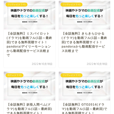
フジテレビ(ドラマ)
フジテレビ(ドラマ)
【全話無料】ミスパイロット
【全話無料】きらきらひかる
(ドラマ)を動画フル(1話～最終
(ドラマ)を動画フル(1話～最終
回)できる無料視聴サイト！
回)できる無料視聴サイト！
pandora/デイリーモーション
pandoraから動画配信サービ
から動画配信サービス比較ま
ス比較まで
で
2022年10月18日
2022年10月18日
日テレ(ドラマ)
フジテレビ(ドラマ)
【全話無料】妖怪人間ベム(ド
【全話無料】GTO2014(ドラ
ラマ)を動画フル(1話～最終回)
マ)を動画フル(1話～最終回)で
できる無料視聴サイト！
きる無料視聴サイト！