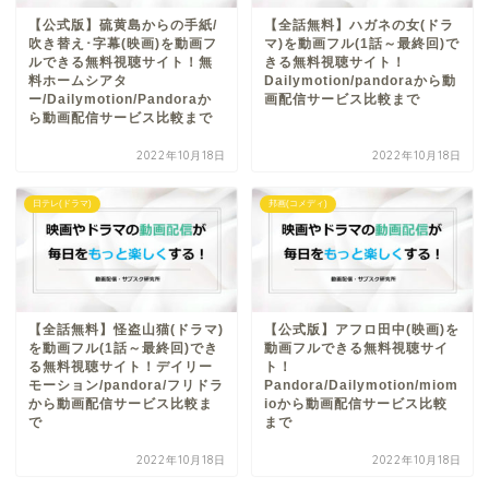
【公式版】硫黄島からの手紙/
【全話無料】ハガネの女(ドラ
吹き替え･字幕(映画)を動画フ
マ)を動画フル(1話～最終回)で
ルできる無料視聴サイト！無
きる無料視聴サイト！
料ホームシアタ
Dailymotion/pandoraから動
ー/Dailymotion/Pandoraか
画配信サービス比較まで
ら動画配信サービス比較まで
2022年10月18日
2022年10月18日
日テレ(ドラマ)
邦画(コメディ)
【全話無料】怪盗山猫(ドラマ)
【公式版】アフロ田中(映画)を
を動画フル(1話～最終回)でき
動画フルできる無料視聴サイ
る無料視聴サイト！デイリー
ト！
モーション/pandora/フリドラ
Pandora/Dailymotion/miom
から動画配信サービス比較ま
ioから動画配信サービス比較
で
まで
2022年10月18日
2022年10月18日