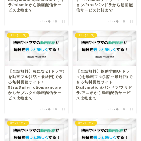
ラ/miomioから動画配信サー
ョン/9tsu/パンドラから動画配
ビス比較まで
信サービス比較まで
2022年10月18日
2022年10月18日
日テレ(ドラマ)
日テレ(ドラマ)
【全話無料】母になる(ドラマ)
【全話無料】探偵学園Q(ドラ
を動画フル(1話～最終回)でき
マ)を動画フル(1話～最終回)で
る無料視聴サイト！
きる無料視聴サイト！
9tsu/Dailymotion/pandora
Dailymotion/パンドラ/フリド
からサブスクの動画配信サー
ラ/アニポから動画配信サービ
ビス比較まで
ス比較まで
2022年10月18日
2022年10月18日
日テレ(ドラマ)
日テレ(ドラマ)