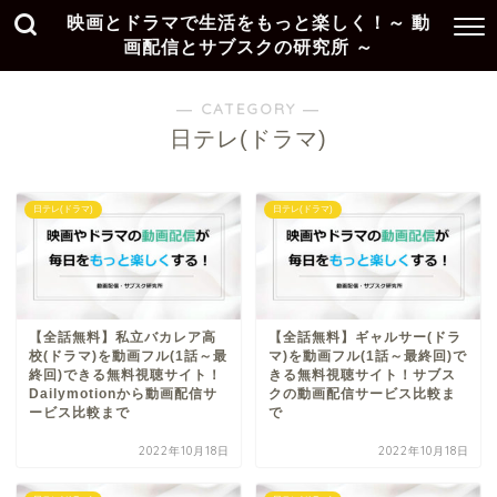
映画とドラマで生活をもっと楽しく！～ 動
画配信とサブスクの研究所 ～
― CATEGORY ―
日テレ(ドラマ)
日テレ(ドラマ)
日テレ(ドラマ)
【全話無料】私立バカレア高
【全話無料】ギャルサー(ドラ
校(ドラマ)を動画フル(1話～最
マ)を動画フル(1話～最終回)で
終回)できる無料視聴サイト！
きる無料視聴サイト！サブス
Dailymotionから動画配信サ
クの動画配信サービス比較ま
ービス比較まで
で
2022年10月18日
2022年10月18日