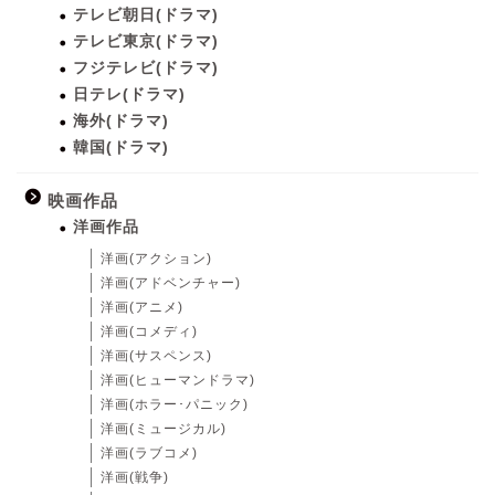
テレビ朝日(ドラマ)
テレビ東京(ドラマ)
フジテレビ(ドラマ)
日テレ(ドラマ)
海外(ドラマ)
韓国(ドラマ)
映画作品
洋画作品
洋画(アクション)
洋画(アドベンチャー)
洋画(アニメ)
洋画(コメディ)
洋画(サスペンス)
洋画(ヒューマンドラマ)
洋画(ホラー･パニック)
洋画(ミュージカル)
洋画(ラブコメ)
洋画(戦争)