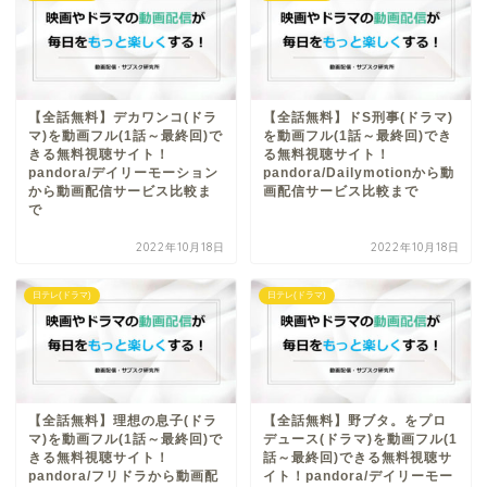
【全話無料】デカワンコ(ドラ
【全話無料】ドS刑事(ドラマ)
マ)を動画フル(1話～最終回)で
を動画フル(1話～最終回)でき
きる無料視聴サイト！
る無料視聴サイト！
pandora/デイリーモーション
pandora/Dailymotionから動
から動画配信サービス比較ま
画配信サービス比較まで
で
2022年10月18日
2022年10月18日
日テレ(ドラマ)
日テレ(ドラマ)
【全話無料】理想の息子(ドラ
【全話無料】野ブタ。をプロ
マ)を動画フル(1話～最終回)で
デュース(ドラマ)を動画フル(1
きる無料視聴サイト！
話～最終回)できる無料視聴サ
pandora/フリドラから動画配
イト！pandora/デイリーモー