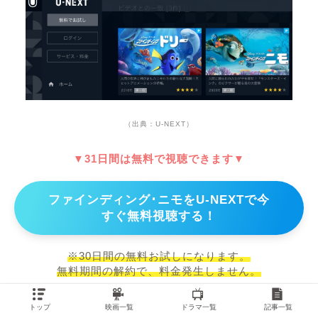
（出典：U-NEXT）
▼31日間は無料で視聴できます▼
ファインディング･ニモをU-NEXTで今
すぐ無料視聴する！
※30日間の無料お試しになります。
無料期間の解約で、料金発生しません。
トップ
映画一覧
ドラマ一覧
記事一覧