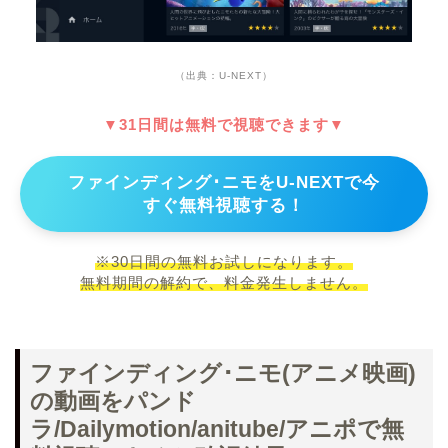
（出典：U-NEXT）
▼31日間は無料で視聴できます▼
ファインディング･ニモをU-NEXTで今
すぐ無料視聴する！
※30日間の無料お試しになります。
無料期間の解約で、料金発生しません。
ファインディング･ニモ(アニメ映画)
の動画をパンド
ラ/Dailymotion/anitube/アニポで無