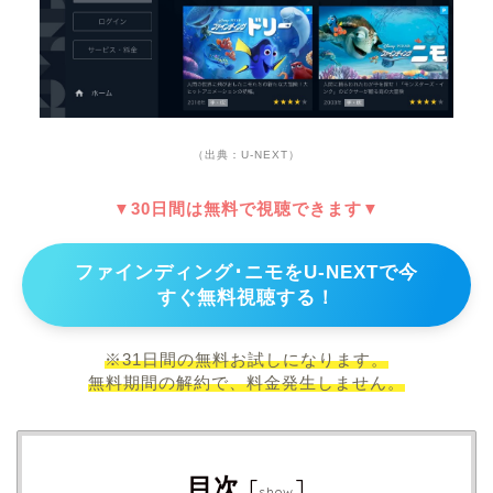
（出典：U-NEXT）
▼30日間は無料で視聴できます▼
ファインディング･ニモをU-NEXTで今
すぐ無料視聴する！
※31日間の無料お試しになります。
無料期間の解約で、料金発生しません。
目次
[
]
show