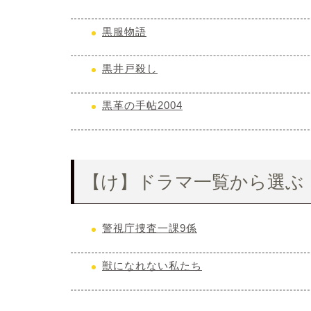
黒服物語
黒井戸殺し
黒革の手帖2004
【け】ドラマ一覧から選ぶ
警視庁捜査一課9係
獣になれない私たち