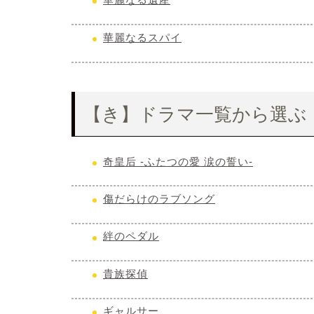
華麗なるスパイ
【き】ドラマ一覧から選ぶ
奇皇后 -ふたつの愛 涙の誓い-
傷だらけのラブソング
絆のペダル
貴族探偵
ギャルサー