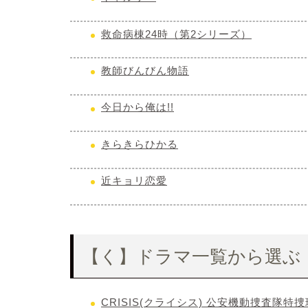
救命病棟24時（第2シリーズ）
教師びんびん物語
今日から俺は!!
きらきらひかる
近キョリ恋愛
【く】ドラマ一覧から選ぶ
CRISIS(クライシス) 公安機動捜査隊特捜