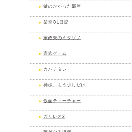
鍵のかかった部屋
架空OL日記
家政夫のミタゾノ
家族ゲーム
カバチタレ
神様、もう少しだけ
仮面ティーチャー
ガリレオ2
華麗なる遺産