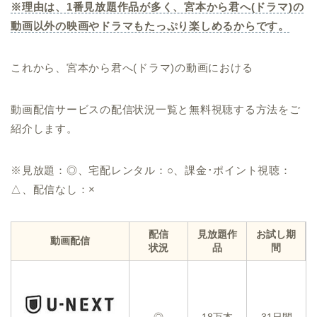
※理由は、1番見放題作品が多く、宮本から君へ(ドラマ)の
動画以外の映画やドラマもたっぷり楽しめるからです。
これから、宮本から君へ(ドラマ)の動画における
動画配信サービスの配信状況一覧と無料視聴する方法をご
紹介します。
※見放題：◎、宅配レンタル：○、課金･ポイント視聴：
△、配信なし：×
配信
見放題作
お試し期
動画配信
状況
品
間