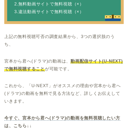
2.無料動画サイトで無料視聴（×）
3.違法動画サイトで無料視聴（×）
上記の無料視聴可否の調査結果から、3つの選択肢のう
ち、
宮本から君へ(ドラマ)の動画は、
動画配信サイト(U-NEXT)
で無料視聴すること
が可能です。
これから、「U-NEXT」がオススメの理由や宮本から君へ
(ドラマ)の動画を無料で見る方法など、詳しくお伝えして
いきます。
今すぐ、宮本から君へ(ドラマ)の動画を無料視聴したい方
は、こちら↓↓