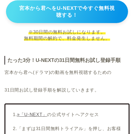
宮本から君へをU-NEXTで今すぐ無料視
聴する！
※30日間の無料お試しになります。
無料期間の解約で、料金発生しません。
たった3分！U-NEXTの31日間無料お試し登録手順
宮本から君へ(ドラマ)の動画を無料視聴するための
31日間お試し登録手順を解説していきます。
1.
»「U-NEXT」
の公式サイトへアクセス
2.「まずは31日間無料トライアル」を押し、お客様