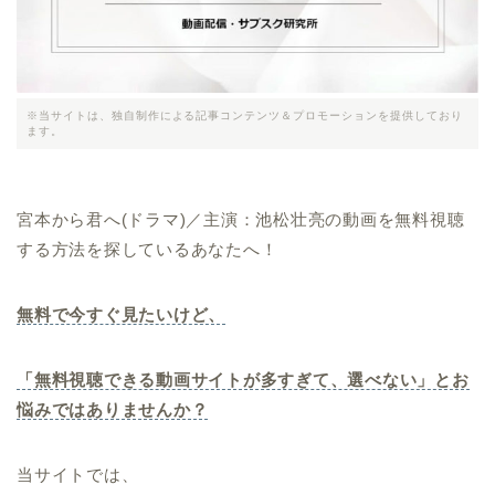
※当サイトは、独自制作による記事コンテンツ＆プロモーションを提供しており
ます。
宮本から君へ(ドラマ)／主演：池松壮亮の動画を無料視聴
する方法を探しているあなたへ！
無料で今すぐ見たいけど、
「無料視聴できる動画サイトが多すぎて、選べない」とお
悩みではありませんか？
当サイトでは、