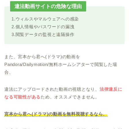
違法動画サイトの危険な理由
1.ウィルスやマルウェアへの感染
2.個人情報やパスワードの漏洩
3.閲覧データの監視と遠隔操作
また、宮本から君へ(ドラマ)の動画を
Pandora/Dailymotion/無料ホームシアターで閲覧した場
合、
違法にアップロードされた動画の視聴となり、
法律違反に
なる可能性がある
ため、オススメできません。
宮本から君へ(ドラマ)の動画を無料視聴するなら、