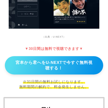
（出典：U-NEXT）
▼30日間は無料で視聴できます▼
宮本から君へをU-NEXTで今すぐ無料視
聴する！
※31日間の無料お試しになります。
無料期間の解約で、料金発生しません。