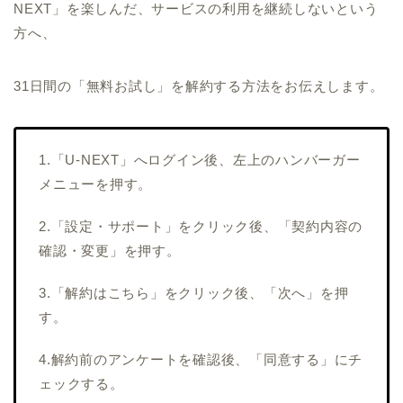
NEXT」を楽しんだ、サービスの利用を継続しないという
方へ、
31日間の「無料お試し」を解約する方法をお伝えします。
1.「U-NEXT」へログイン後、左上のハンバーガー
メニューを押す。
2.「設定・サポート」をクリック後、「契約内容の
確認・変更」を押す。
3.「解約はこちら」をクリック後、「次へ」を押
す。
4.解約前のアンケートを確認後、「同意する」にチ
ェックする。