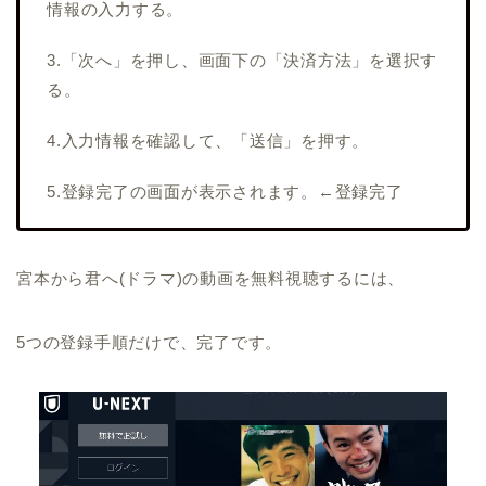
情報の入力する。
3.「次へ」を押し、画面下の「決済方法」を選択す
る。
4.入力情報を確認して、「送信」を押す。
5.登録完了の画面が表示されます。←登録完了
宮本から君へ(ドラマ)の動画を無料視聴するには、
5つの登録手順だけで、完了です。