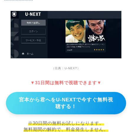
（出典：U-NEXT）
▼31日間は無料で視聴できます▼
宮本から君へをU-NEXTで今すぐ無料視
聴する！
※30日間の無料お試しになります。
無料期間の解約で、料金発生しません。