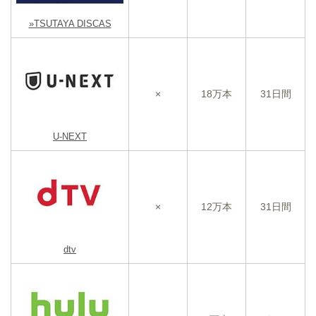
»TSUTAYA DISCAS
×
18万本
31日間
U-NEXT
×
12万本
31日間
dtv