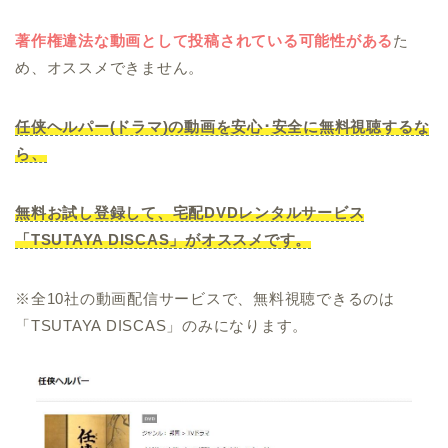
著作権違法な動画として投稿されている可能性がある
た
め、オススメできません。
任侠ヘルパー(ドラマ)の動画を安心･安全に無料視聴するな
ら、
無料お試し登録して、宅配DVDレンタルサービス
「TSUTAYA DISCAS」がオススメです。
※全10社の動画配信サービスで、無料視聴できるのは
「TSUTAYA DISCAS」のみになります。