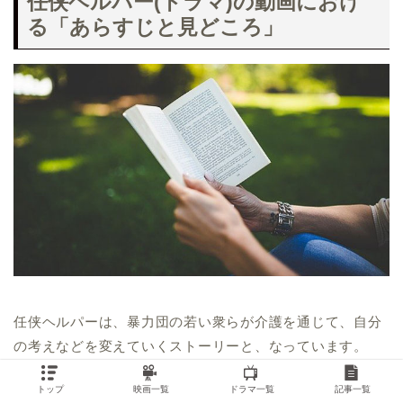
任侠ヘルパー(ドラマ)の動画におけ
る「あらすじと見どころ」
任侠ヘルパーは、暴力団の若い衆らが介護を通じて、自分
の考えなどを変えていくストーリーと、なっています。
トップ
映画一覧
ドラマ一覧
記事一覧
ある暴力団の支部にて、振り込め詐欺を行うことで生活を