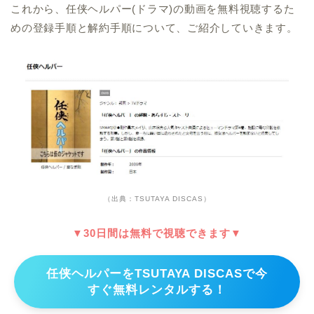
これから、任侠ヘルパー(ドラマ)の動画を無料視聴するた
めの登録手順と解約手順について、ご紹介していきます。
（出典：TSUTAYA DISCAS）
▼30日間は無料で視聴できます▼
任侠ヘルパーをTSUTAYA DISCASで今
すぐ無料レンタルする！