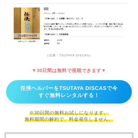
（出典：TSUTAYA DISCAS）
▼30日間は無料で視聴できます▼
任侠ヘルパーをTSUTAYA DISCASで今
すぐ無料レンタルする！
※30日間の無料お試しになります。
無料期間の解約で、料金発生しません。