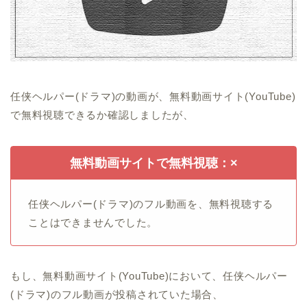
任侠ヘルパー(ドラマ)の動画が、無料動画サイト(YouTube)
で無料視聴できるか確認しましたが、
無料動画サイトで無料視聴：×
任侠ヘルパー(ドラマ)のフル動画を、無料視聴する
ことはできませんでした。
もし、無料動画サイト(YouTube)において、任侠ヘルパー
(ドラマ)のフル動画が投稿されていた場合、