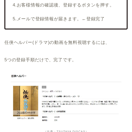
4.お客様情報の確認後、登録するボタンを押す。
5.メールで登録情報が届きます。←登録完了
任侠ヘルパー(ドラマ)の動画を無料視聴するには、
5つの登録手順だけで、完了です。
（出典：TSUTAYA DISCAS）