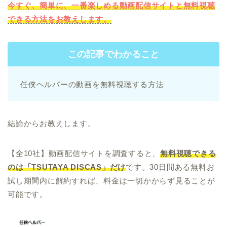
今すぐ、簡単に、一番楽しめる動画配信サイトと無料視聴
できる方法をお教えします。
この記事でわかること
任侠ヘルパーの動画を無料視聴する方法
結論からお教えします。
【全10社】動画配信サイトを調査すると、
無料視聴できる
のは「TSUTAYA DISCAS」だけ
です。30日間ある無料お
試し期間内に解約すれば、料金は一切かからず見ることが
可能です。