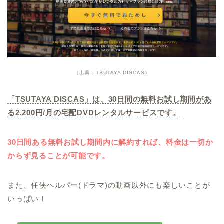
（出典：TSUTAYA DISCAS）
「TSUTAYA DISCAS」は、30日間の無料お試し期間があ
る2,200円/月の宅配DVDレンタルサービスです。
30日間ある無料お試し期間内に解約すれば、料金は一切か
からず見ることが可能です。
また、任侠ヘルパー(ドラマ)の動画以外にも楽しいことが
いっぱい！