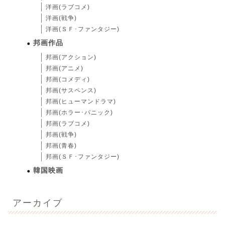
洋画(ラブコメ)
洋画(戦争)
洋画(ＳＦ･ファンタジー)
邦画作品
邦画(アクション)
邦画(アニメ)
邦画(コメディ)
邦画(サスペンス)
邦画(ヒューマンドラマ)
邦画(ホラー･パニック)
邦画(ラブコメ)
邦画(戦争)
邦画(青春)
邦画(ＳＦ･ファンタジー)
韓国映画
アーカイブ