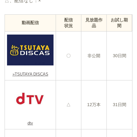
△、配信なし：×
配信
見放題作
お試し期
動画配信
状況
品
間
〇
非公開
30日間
»TSUTAYA DISCAS
△
12万本
31日間
dtv