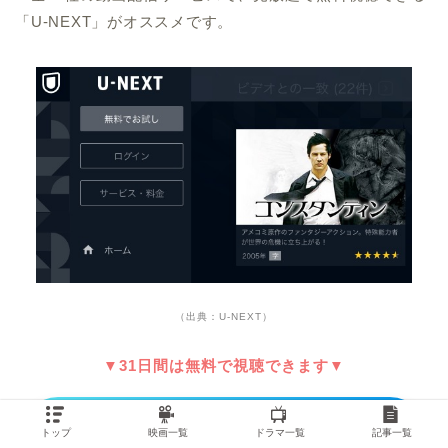
「U-NEXT」がオススメです。
（出典：U-NEXT）
▼31日間は無料で視聴できます▼
コンスタンティンをU-NEXTで今すぐ無
トップ
映画一覧
ドラマ一覧
記事一覧
料視聴する！