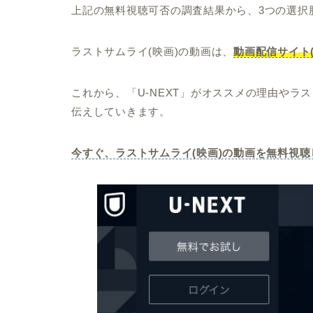
上記の無料視聴可否の調査結果から、3つの選択
ラストサムライ(映画)の動画は、
動画配信サイト(
これから、「U-NEXT」がオススメの理由やラ
伝えしていきます。
今すぐ、ラストサムライ(映画)の動画を無料視聴