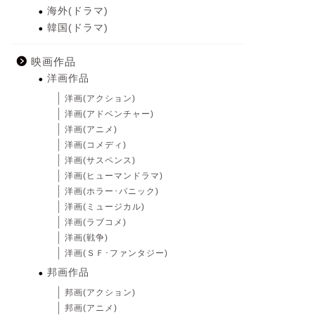
海外(ドラマ)
韓国(ドラマ)
映画作品
洋画作品
洋画(アクション)
洋画(アドベンチャー)
洋画(アニメ)
洋画(コメディ)
洋画(サスペンス)
洋画(ヒューマンドラマ)
洋画(ホラー･パニック)
洋画(ミュージカル)
洋画(ラブコメ)
洋画(戦争)
洋画(ＳＦ･ファンタジー)
邦画作品
邦画(アクション)
邦画(アニメ)