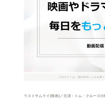
※当サイトは、独自制作による記事コ
ラストサムライ(映画)／主演：トム・クルーズ