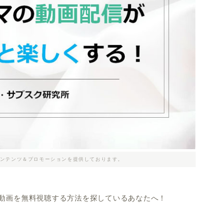
ンテンツ＆プロモーションを提供しております。
の動画を無料視聴する方法を探しているあなたへ！