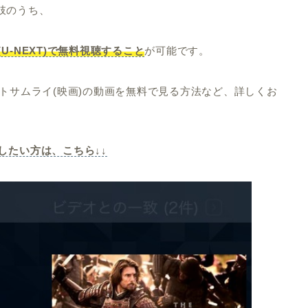
肢のうち、
U-NEXT)で無料視聴すること
が可能です。
ストサムライ(映画)の動画を無料で見る方法など、詳しくお
したい方は、こちら↓↓