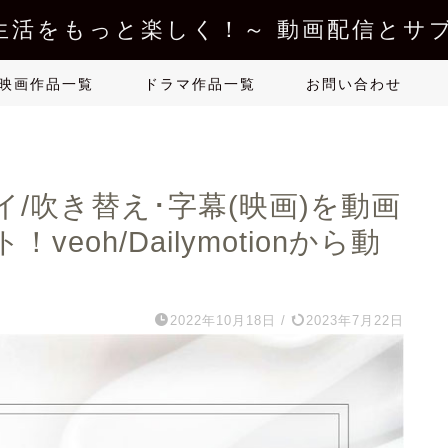
生活をもっと楽しく！～ 動画配信とサブ
映画作品一覧
ドラマ作品一覧
お問い合わせ
/吹き替え･字幕(映画)を動画
oh/Dailymotionから動
2022年10月18日
/
2023年7月22日