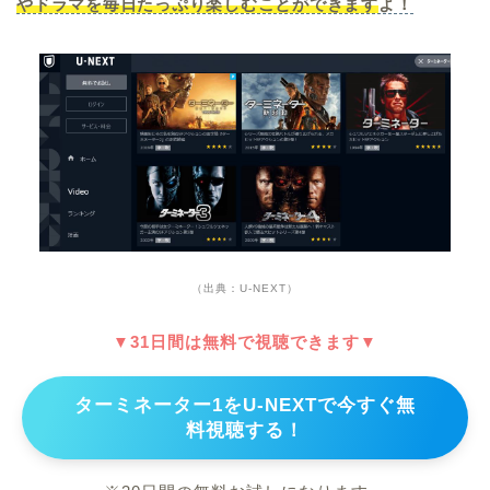
やドラマを毎日たっぷり楽しむことができます
よ！
（出典：U-NEXT）
▼31日間は無料で視聴できます▼
ターミネーター1をU-NEXTで今すぐ無
料視聴する！