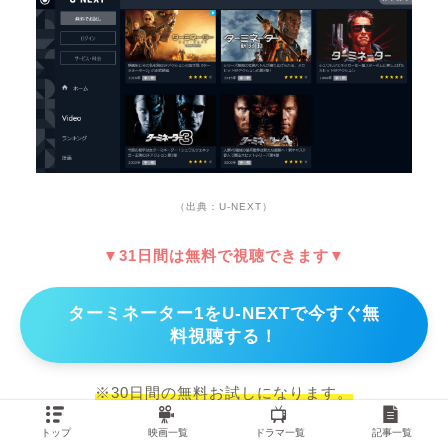
（出典：U-NEXT）
▼31日間は無料で視聴できます▼
ターミネーター1をU-NEXTで今すぐ無
料視聴する！
※30日間の無料お試しになります。
無料期間の解約で、料金発生しません。
トップ
映画一覧
ドラマ一覧
記事一覧