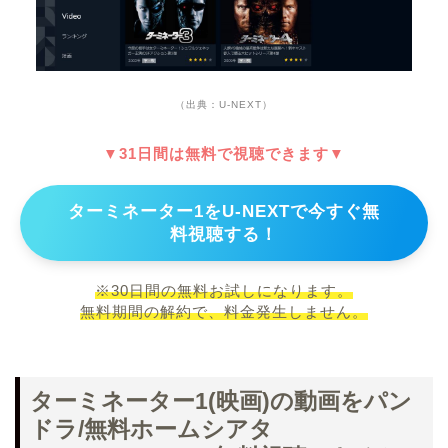
（出典：U-NEXT）
▼31日間は無料で視聴できます▼
ターミネーター1をU-NEXTで今すぐ無
料視聴する！
※30日間の無料お試しになります。
無料期間の解約で、料金発生しません。
ターミネーター1(映画)の動画をパン
ドラ/無料ホームシアタ